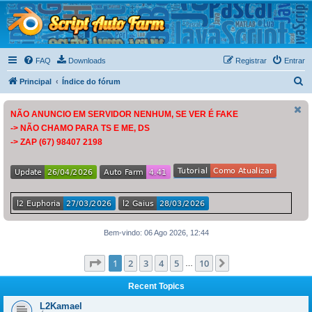
Script Auto Farm
Tudo sobre o script Auto Farm
FAQ
Downloads
Registrar
Entrar
P
Principal
Índice do fórum
e
NÃO ANUNCIO EM SERVIDOR NENHUM, SE VER É FAKE
s
-> NÃO CHAMO PARA TS E ME, DS
q
-> ZAP (67) 98407 2198
u
i
s
a
r
Bem-vindo: 06 Ago 2026, 12:44
Página
1
de
10
1
2
3
4
5
10
Próximo
…
Recent Topics
L2Kamael