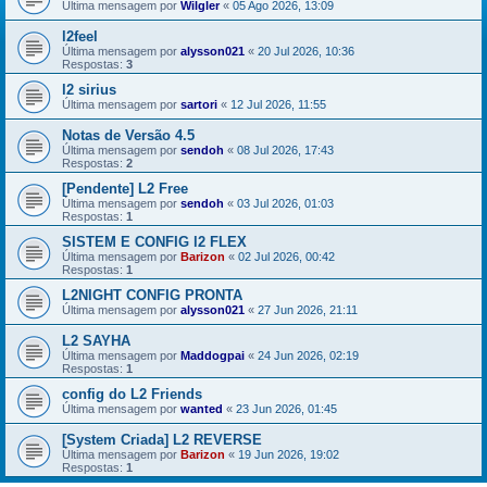
Última mensagem por
Wilgler
«
05 Ago 2026, 13:09
l2feel
Última mensagem por
alysson021
«
20 Jul 2026, 10:36
Respostas:
3
l2 sirius
Última mensagem por
sartori
«
12 Jul 2026, 11:55
Notas de Versão 4.5
Última mensagem por
sendoh
«
08 Jul 2026, 17:43
Respostas:
2
[Pendente] L2 Free
Última mensagem por
sendoh
«
03 Jul 2026, 01:03
Respostas:
1
SISTEM E CONFIG l2 FLEX
Última mensagem por
Barizon
«
02 Jul 2026, 00:42
Respostas:
1
L2NIGHT CONFIG PRONTA
Última mensagem por
alysson021
«
27 Jun 2026, 21:11
L2 SAYHA
Última mensagem por
Maddogpai
«
24 Jun 2026, 02:19
Respostas:
1
config do L2 Friends
Última mensagem por
wanted
«
23 Jun 2026, 01:45
[System Criada] L2 REVERSE
Última mensagem por
Barizon
«
19 Jun 2026, 19:02
Respostas:
1