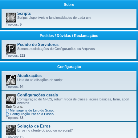
Sobre
Scripts
Scripts disponiveis e funcionalidades de cada um.
Tópicos:
5
Pedidos / Dúvidas / Reclamações
Pedido de Servidores
Somente solicitações de Configurações ou Arquivos
Tópicos:
232
Configuração
Atualizações
Lista de atualizações do script
Tópicos:
94
Configurações gerais
Configuração de NPCS, rebuff, troca de classe, ações básicas, farm, spoil,
eventos
Sub fóruns:
Mensagens de Erro do Script
,
Configuração Passo a Passo
Tópicos:
33
Solução de Erros
Erros no cliente do jogo ou no script?
Tópicos:
15